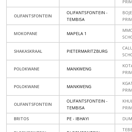
PRI
OLIFANTSFONTEIN -
BOJ
OLIFANTSFONTEIN
TEMBISA
PRI
MMO
MOKOPANE
MAPELA 1
SCH
CAL
SHAKASKRAAL
PIETERMARITZBURG
SCH
KOT
POLOKWANE
MANKWENG
PRI
KGA
POLOKWANE
MANKWENG
PRI
OLIFANTSFONTEIN -
KHU
OLIFANTSFONTEIN
TEMBISA
PRI
BRITOS
PE - IBHAYI
DUM
TEB