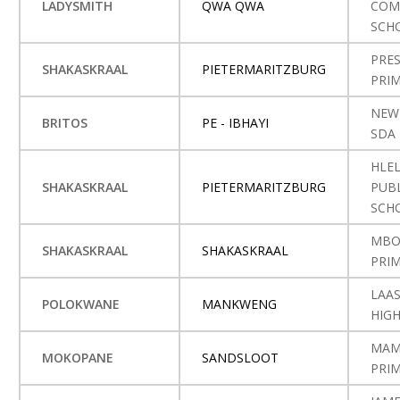
LADYSMITH
QWA QWA
COM
SCH
PRE
SHAKASKRAAL
PIETERMARITZBURG
PRI
NEW
BRITOS
PE - IBHAYI
SDA
HLE
SHAKASKRAAL
PIETERMARITZBURG
PUB
SCH
MBO
SHAKASKRAAL
SHAKASKRAAL
PRI
LAA
POLOKWANE
MANKWENG
HIG
MAM
MOKOPANE
SANDSLOOT
PRI