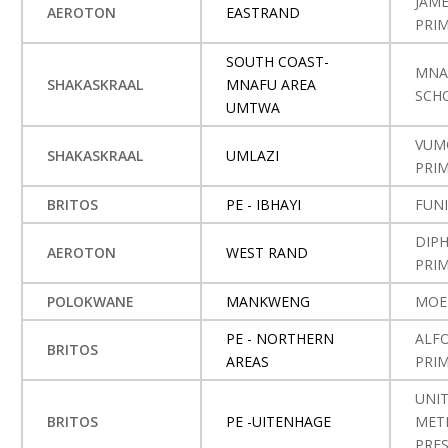
JAME
AEROTON
EASTRAND
PRI
SOUTH COAST-
MNA
SHAKASKRAAL
MNAFU AREA
SCH
UMTWA
VUM
SHAKASKRAAL
UMLAZI
PRI
BRITOS
PE - IBHAYI
FUN
DIP
AEROTON
WEST RAND
PRI
POLOKWANE
MANKWENG
MOE
PE - NORTHERN
ALF
BRITOS
AREAS
PRI
UNI
BRITOS
PE -UITENHAGE
MET
PRE