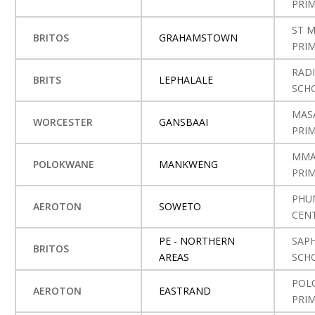
PRI
ST M
BRITOS
GRAHAMSTOWN
PRI
RADI
BRITS
LEPHALALE
SCH
MAS
WORCESTER
GANSBAAI
PRI
MMA
POLOKWANE
MANKWENG
PRI
PHUM
AEROTON
SOWETO
CEN
PE - NORTHERN
SAPH
BRITOS
AREAS
SCH
POL
AEROTON
EASTRAND
PRI