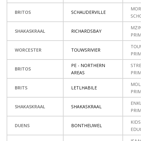
MOR
BRITOS
SCHAUDERVILLE
SCH
MZI
SHAKASKRAAL
RICHARDSBAY
PRI
TOU
WORCESTER
TOUWSRIVIER
PRI
PE - NORTHERN
STRE
BRITOS
AREAS
PRI
MOL
BRITS
LETLHABILE
PRI
ENK
SHAKASKRAAL
SHAKASKRAAL
PRI
KID
DUENS
BONTHEUWEL
EDU
ISA