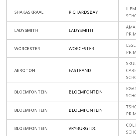
ILE
SHAKASKRAAL
RICHARDSBAY
SCH
AMA
LADYSMITH
LADYSMITH
PRI
ESS
WORCESTER
WORCESTER
PRI
SKU
AEROTON
EASTRAND
CARE
SCH
KGA
BLOEMFONTEIN
BLOEMFONTEIN
SCH
TSH
BLOEMFONTEIN
BLOEMFONTEIN
PRI
COL
BLOEMFONTEIN
VRYBURG IDC
SCH