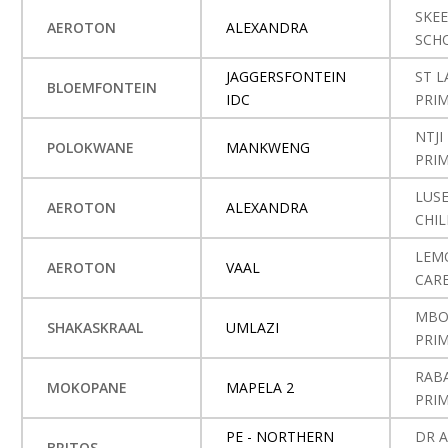
SKE
AEROTON
ALEXANDRA
SCH
JAGGERSFONTEIN
ST 
BLOEMFONTEIN
IDC
PRI
NTJ
POLOKWANE
MANKWENG
PRI
LUS
AEROTON
ALEXANDRA
CHI
LEM
AEROTON
VAAL
CAR
MBO
SHAKASKRAAL
UMLAZI
PRI
RAB
MOKOPANE
MAPELA 2
PRI
PE - NORTHERN
DR 
BRITOS