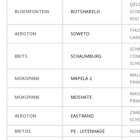
QEL
BLOEMFONTEIN
BOTSHABELO
SCH
ROU
THU
AEROTON
SOWETO
CAR
SCH
BRITS
SCHAUMBURG
COM
SCH
MAL
MOKOPANE
MAPELA 2
PRI
MAS
MOKOPANE
MOSHATE
PRI
ZIM
AEROTON
EASTRAND
SCH
BRITOS
PE - UITENHAGE
NON