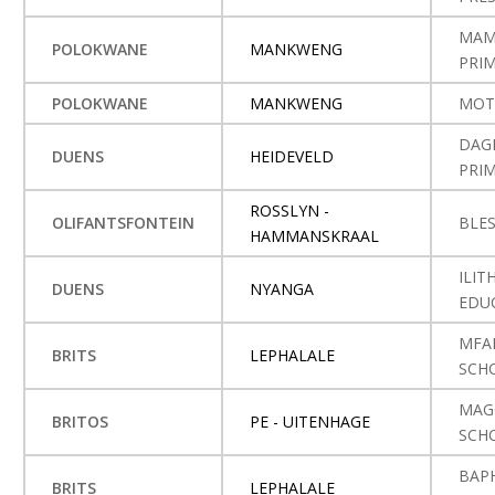
MAM
POLOKWANE
MANKWENG
PRI
POLOKWANE
MANKWENG
MOT
DAG
DUENS
HEIDEVELD
PRI
ROSSLYN -
OLIFANTSFONTEIN
BLE
HAMMANSKRAAL
ILIT
DUENS
NYANGA
EDU
MFA
BRITS
LEPHALALE
SCH
MAG
BRITOS
PE - UITENHAGE
SCH
BAP
BRITS
LEPHALALE