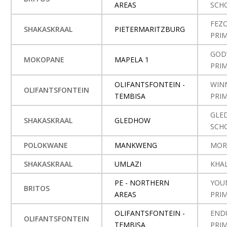
AREAS
SCH
FEZ
SHAKASKRAAL
PIETERMARITZBURG
PRI
GOD
MOKOPANE
MAPELA 1
PRI
OLIFANTSFONTEIN -
WIN
OLIFANTSFONTEIN
TEMBISA
PRI
GLE
SHAKASKRAAL
GLEDHOW
SCH
POLOKWANE
MANKWENG
MOR
SHAKASKRAAL
UMLAZI
KHA
PE - NORTHERN
YOU
BRITOS
AREAS
PRI
OLIFANTSFONTEIN -
END
OLIFANTSFONTEIN
TEMBISA
PRI