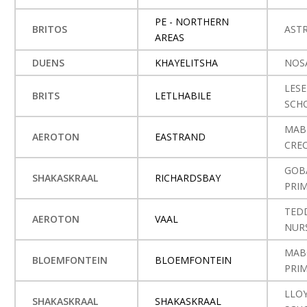
PE - NORTHERN
BRITOS
AST
AREAS
DUENS
KHAYELITSHA
NOS
LESE
BRITS
LETLHABILE
SCH
MAB
AEROTON
EASTRAND
CRE
GOB
SHAKASKRAAL
RICHARDSBAY
PRI
TED
AEROTON
VAAL
NUR
MAB
BLOEMFONTEIN
BLOEMFONTEIN
PRI
LLO
SHAKASKRAAL
SHAKASKRAAL