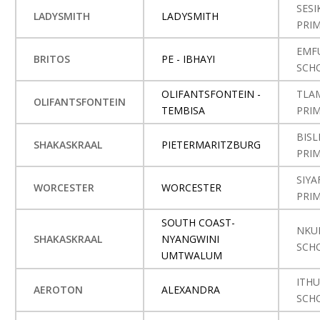
SES
LADYSMITH
LADYSMITH
PRI
EMF
BRITOS
PE - IBHAYI
SCH
OLIFANTSFONTEIN -
TLA
OLIFANTSFONTEIN
TEMBISA
PRI
BISL
SHAKASKRAAL
PIETERMARITZBURG
PRI
SIY
WORCESTER
WORCESTER
PRI
SOUTH COAST-
NKU
SHAKASKRAAL
NYANGWINI
SCH
UMTWALUM
ITH
AEROTON
ALEXANDRA
SCH