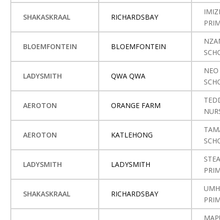
IMIZ
SHAKASKRAAL
RICHARDSBAY
PRI
NZA
BLOEMFONTEIN
BLOEMFONTEIN
SCH
NEO
LADYSMITH
QWA QWA
SCH
TED
AEROTON
ORANGE FARM
NUR
TAM
AEROTON
KATLEHONG
SCH
STEA
LADYSMITH
LADYSMITH
PRI
UMH
SHAKASKRAAL
RICHARDSBAY
PRI
MAP