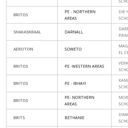
SCH
PE - NORTHERN
DIE 
BRITOS
AREAS
SCH
DAR
SHAKASKRAAL
DARNALL
PRI
MAG
AEROTON
SOWETO
EL 
VER
BRITOS
PE -WESTERN AREAS
SCH
KAM
BRITOS
PE - IBHAYI
SCH
PE- NORTHERN
MOR
BRITOS
AREAS
SCH
DIM
BRITS
BETHANIE
SCH