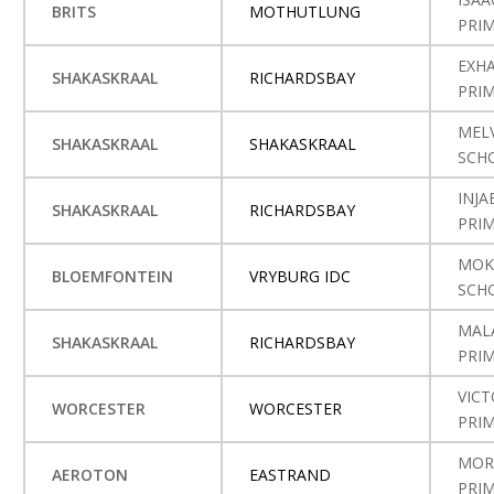
BRITS
MOTHUTLUNG
PRI
EXH
SHAKASKRAAL
RICHARDSBAY
PRI
MELV
SHAKASKRAAL
SHAKASKRAAL
SCH
INJ
SHAKASKRAAL
RICHARDSBAY
PRI
MOK
BLOEMFONTEIN
VRYBURG IDC
SCH
MAL
SHAKASKRAAL
RICHARDSBAY
PRI
VICT
WORCESTER
WORCESTER
PRI
MOR
AEROTON
EASTRAND
PRI