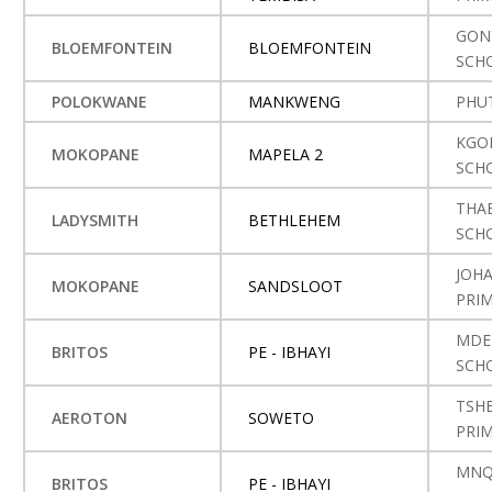
GON
BLOEMFONTEIN
BLOEMFONTEIN
SCH
POLOKWANE
MANKWENG
PHUT
KGO
MOKOPANE
MAPELA 2
SCH
THA
LADYSMITH
BETHLEHEM
SCH
JOH
MOKOPANE
SANDSLOOT
PRI
MDE
BRITOS
PE - IBHAYI
SCH
TSH
AEROTON
SOWETO
PRI
MNQ
BRITOS
PE - IBHAYI