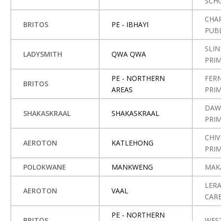
SCH
CHA
BRITOS
PE - IBHAYI
PUB
SLI
LADYSMITH
QWA QWA
PRI
PE - NORTHERN
FER
BRITOS
AREAS
PRI
DAW
SHAKASKRAAL
SHAKASKRAAL
PRI
CHIV
AEROTON
KATLEHONG
PRI
POLOKWANE
MANKWENG
MAK
LER
AEROTON
VAAL
CAR
PE - NORTHERN
BRITOS
WES