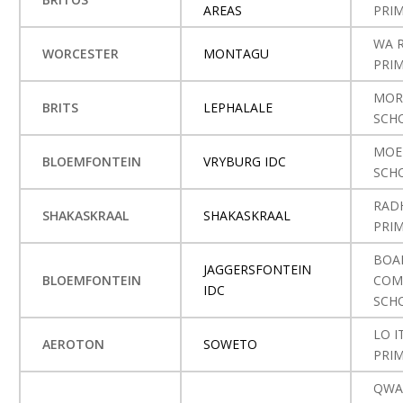
AREAS
PRI
WA 
WORCESTER
MONTAGU
PRI
MOR
BRITS
LEPHALALE
SCH
MOE
BLOEMFONTEIN
VRYBURG IDC
SCH
RAD
SHAKASKRAAL
SHAKASKRAAL
PRI
BOA
JAGGERSFONTEIN
BLOEMFONTEIN
COM
IDC
SCH
LO I
AEROTON
SOWETO
PRI
QWA