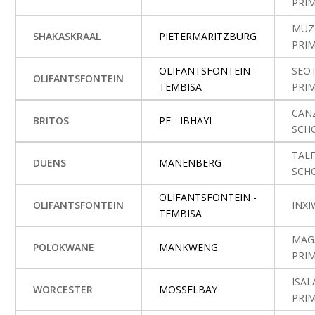
PRI
MUZI
SHAKASKRAAL
PIETERMARITZBURG
PRI
OLIFANTSFONTEIN -
SEO
OLIFANTSFONTEIN
TEMBISA
PRI
CAN
BRITOS
PE - IBHAYI
SCH
TAL
DUENS
MANENBERG
SCH
OLIFANTSFONTEIN -
OLIFANTSFONTEIN
INXI
TEMBISA
MAG
POLOKWANE
MANKWENG
PRI
ISAL
WORCESTER
MOSSELBAY
PRI