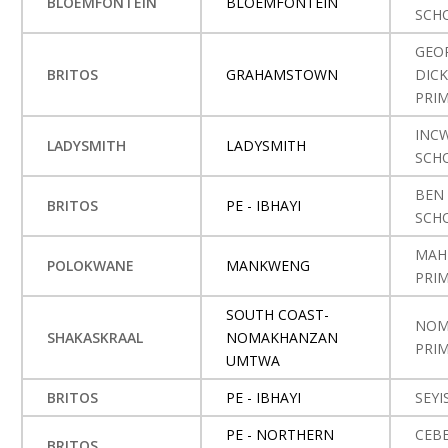
BLOEMFONTEIN
BLOEMFONTEIN
SCH
GEO
BRITOS
GRAHAMSTOWN
DIC
PRI
INC
LADYSMITH
LADYSMITH
SCH
BEN 
BRITOS
PE - IBHAYI
SCH
MAH
POLOKWANE
MANKWENG
PRI
SOUTH COAST-
NOM
SHAKASKRAAL
NOMAKHANZAN
PRI
UMTWA
BRITOS
PE - IBHAYI
SEYI
PE - NORTHERN
CEBE
BRITOS