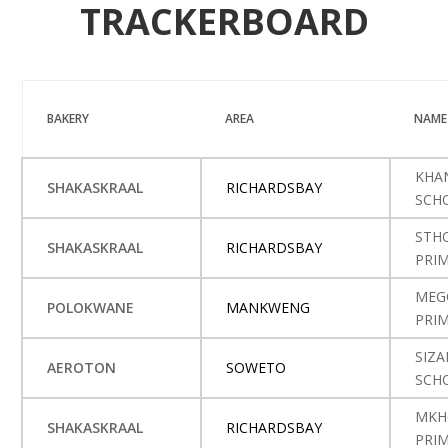
TRACKERBOARD
BAKERY
AREA
NAME
KHA
SHAKASKRAAL
RICHARDSBAY
SCH
STH
SHAKASKRAAL
RICHARDSBAY
PRI
MEG
POLOKWANE
MANKWENG
PRI
SIZA
AEROTON
SOWETO
SCH
MKH
SHAKASKRAAL
RICHARDSBAY
PRI