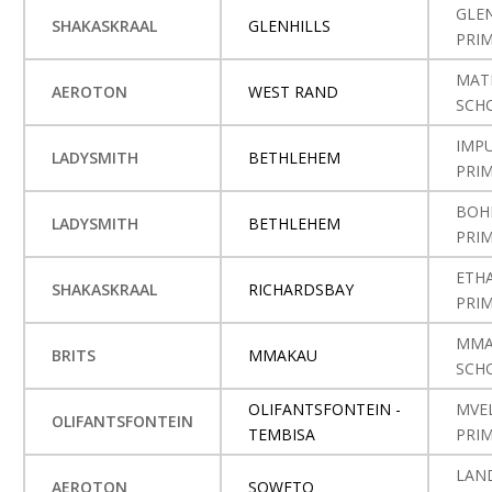
GLE
SHAKASKRAAL
GLENHILLS
PRI
MAT
AEROTON
WEST RAND
SCH
IMP
LADYSMITH
BETHLEHEM
PRI
BOH
LADYSMITH
BETHLEHEM
PRI
ETH
SHAKASKRAAL
RICHARDSBAY
PRI
MMA
BRITS
MMAKAU
SCH
OLIFANTSFONTEIN -
MVE
OLIFANTSFONTEIN
TEMBISA
PRI
LAND
AEROTON
SOWETO