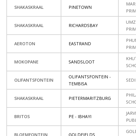
MAR
SHAKASKRAAL
PINETOWN
PRI
UMZ
SHAKASKRAAL
RICHARDSBAY
PRI
PHU
AEROTON
EASTRAND
PRI
KHU
MOKOPANE
SANDSLOOT
SCH
OLIFANTSFONTEIN -
OLIFANTSFONTEIN
SED
TEMBISA
PHIL
SHAKASKRAAL
PIETERMARITZBURG
SCH
JAR
BRITOS
PE - IBHAYI
PUB
GOL
BLOEMFONTEIN
GOLDFIELDS