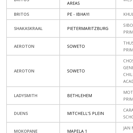
AREAS
BRITOS
PE - IBHAYI
KHU
SIB
SHAKASKRAAL
PIETERMARITZBURG
PRI
THU
AEROTON
SOWETO
PRI
CHO
GEN
AEROTON
SOWETO
CHI
ACA
MOT
LADYSMITH
BETHLEHEM
PRI
CAR
DUENS
MITCHELL'S PLEIN
SCH
JAN
MOKOPANE
MAPELA 1