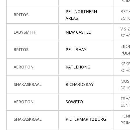
PRI
PE - NORTHERN
BET
BRITOS
AREAS
SCH
V S 
LADYSMITH
NEW CASTLE
SCH
EBO
BRITOS
PE - IBHAYI
PUB
KEK
AEROTON
KATLEHONG
SCH
MUS
SHAKASKRAAL
RICHARDSBAY
SCH
TSHA
AEROTON
SOWETO
CEN
HEN
SHAKASKRAAL
PIETERMARITZBURG
PRI