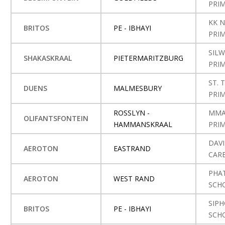
PRI
KK 
BRITOS
PE - IBHAYI
PRI
SIL
SHAKASKRAAL
PIETERMARITZBURG
PRI
ST.
DUENS
MALMESBURY
PRI
ROSSLYN -
MMA
OLIFANTSFONTEIN
HAMMANSKRAAL
PRI
DAV
AEROTON
EASTRAND
CAR
PHA
AEROTON
WEST RAND
SCH
SIP
BRITOS
PE - IBHAYI
SCH