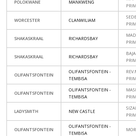
POLOKWANE
MANKWENG
PRI
SED
WORCESTER
CLANWILIAM
PRI
MAD
SHAKASKRAAL
RICHARDSBAY
PRI
BAJA
SHAKASKRAAL
RICHARDSBAY
PRI
OLIFANTSFONTEIN -
REV
OLIFANTSFONTEIN
TEMBISA
PRI
OLIFANTSFONTEIN -
MAS
OLIFANTSFONTEIN
TEMBISA
PRI
SIZ
LADYSMITH
NEW CASTLE
PRI
OLIFANTSFONTEIN -
OLIFANTSFONTEIN
MOR
TEMBISA