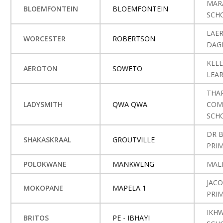
MAR
BLOEMFONTEIN
BLOEMFONTEIN
SCH
LAE
WORCESTER
ROBERTSON
DAG
KEL
AEROTON
SOWETO
LEA
THA
LADYSMITH
QWA QWA
COM
SCH
DR B
SHAKASKRAAL
GROUTVILLE
PRI
POLOKWANE
MANKWENG
MAL
JAC
MOKOPANE
MAPELA 1
PRI
IKHW
BRITOS
PE - IBHAYI