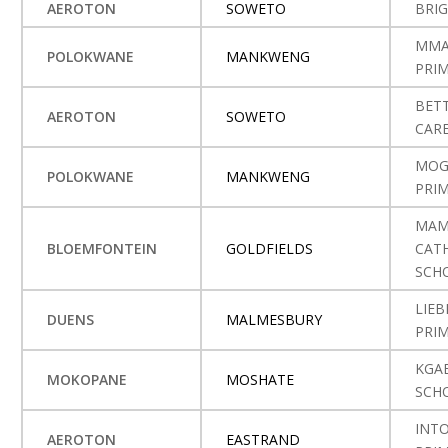
AEROTON
SOWETO
BRI
MMA
POLOKWANE
MANKWENG
PRI
BET
AEROTON
SOWETO
CAR
MOG
POLOKWANE
MANKWENG
PRI
MAM
BLOEMFONTEIN
GOLDFIELDS
CAT
SCH
LIE
DUENS
MALMESBURY
PRI
KGA
MOKOPANE
MOSHATE
SCH
INT
AEROTON
EASTRAND