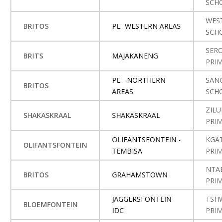
SCH
WES
BRITOS
PE -WESTERN AREAS
SCH
SER
BRITS
MAJAKANENG
PRI
PE - NORTHERN
SAN
BRITOS
AREAS
SCH
ZILU
SHAKASKRAAL
SHAKASKRAAL
PRI
OLIFANTSFONTEIN -
KGA
OLIFANTSFONTEIN
TEMBISA
PRI
NTA
BRITOS
GRAHAMSTOWN
PRI
JAGGERSFONTEIN
TSH
BLOEMFONTEIN
IDC
PRI