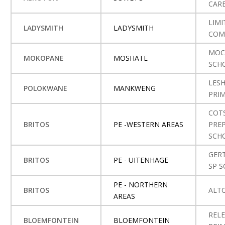
CAR
LIMI
LADYSMITH
LADYSMITH
COM
MOC
MOKOPANE
MOSHATE
SCH
LES
POLOKWANE
MANKWENG
PRI
COT
BRITOS
PE -WESTERN AREAS
PRE
SCH
GER
BRITOS
PE - UITENHAGE
SP 
PE - NORTHERN
BRITOS
ALT
AREAS
REL
BLOEMFONTEIN
BLOEMFONTEIN